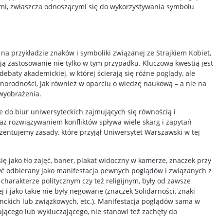
i, zwłaszcza odnoszącymi się do wykorzystywania symbolu
na przykładzie znaków i symboliki związanej ze Strajkiem Kobiet,
ją zastosowanie nie tylko w tym przypadku. Kluczową kwestią jest
baty akademickiej, w której ścierają się różne poglądy, ale
orodności, jak również w oparciu o wiedzę naukową – a nie na
wyobrażenia.
ie do biur uniwersyteckich zajmujących się równością i
az rozwiązywaniem konfliktów spływa wiele skarg i zapytań
zentujemy zasady, które przyjął Uniwersytet Warszawski w tej
ię jako tło zajęć, baner, plakat widoczny w kamerze, znaczek przy
być odbierany jako manifestacja pewnych poglądów i związanych z
 charakterze politycznym czy też religijnym, były od zawsze
 i jako takie nie były negowane (znaczek Solidarności, znaki
enckich lub związkowych, etc.). Manifestacja poglądów sama w
jącego lub wykluczającego, nie stanowi też zachęty do