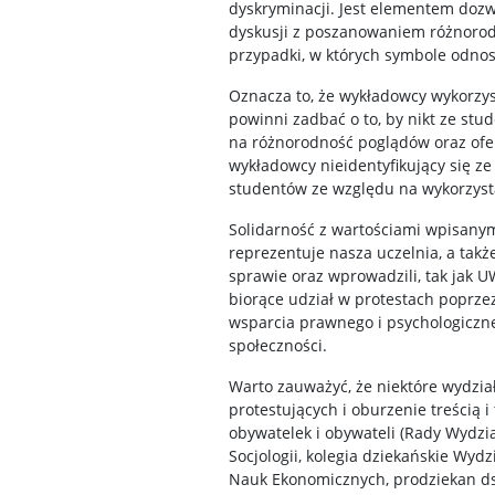
dyskryminacji. Jest elementem doz
dyskusji z poszanowaniem różnorodn
przypadki, w których symbole odnos
Oznacza to, że wykładowcy wykorzys
powinni zadbać o to, by nikt ze stu
na różnorodność poglądów oraz ofer
wykładowcy nieidentyfikujący się z
studentów ze względu na wykorzyst
Solidarność z wartościami wpisanymi
reprezentuje nasza uczelnia, a także
sprawie oraz wprowadzili, tak jak U
biorące udział w protestach poprze
wsparcia prawnego i psychologiczne
społeczności.
Warto zauważyć, że niektóre wydzia
protestujących i oburzenie treścią
obywatelek i obywateli (Rady Wydział
Socjologii, kolegia dziekańskie Wy
Nauk Ekonomicznych, prodziekan ds.