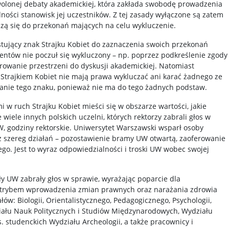
wolonej debaty akademickiej, która zakłada swobodę prowadzenia
ości stanowisk jej uczestników. Z tej zasady wyłączone są zatem
zą się do przekonań mających na celu wykluczenie.
tujący znak Strajku Kobiet do zaznaczenia swoich przekonań
dentów nie poczuł się wykluczony – np. poprzez podkreślenie zgody
owanie przestrzeni do dyskusji akademickiej. Natomiast
e Strajkiem Kobiet nie mają prawa wykluczać ani karać żadnego ze
anie tego znaku, ponieważ nie ma do tego żadnych podstaw.
 w ruch Strajku Kobiet mieści się w obszarze wartości, jakie
 wiele innych polskich uczelni, których rektorzy zabrali głos w
W, godziny rektorskie. Uniwersytet Warszawski wsparł osoby
z szereg działań – pozostawienie bramy UW otwartą, zaoferowanie
go. Jest to wyraz odpowiedzialności i troski UW wobec swojej
ły UW zabrały głos w sprawie, wyrażając poparcie dla
 i trybem wprowadzenia zmian prawnych oraz narażania zdrowia
ów: Biologii, Orientalistycznego, Pedagogicznego, Psychologii,
działu Nauk Politycznych i Studiów Międzynarodowych, Wydziału
 studenckich Wydziału Archeologii, a także pracownicy i