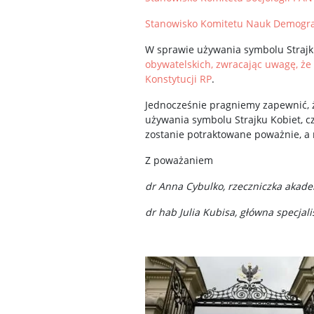
Stanowisko Komitetu Nauk Demogra
W sprawie używania symbolu Strajku
obywatelskich, zwracając uwagę, że
Konstytucji RP
.
Jednocześnie pragniemy zapewnić, ż
używania symbolu Strajku Kobiet, c
zostanie potraktowane poważnie, a
Z poważaniem
dr Anna Cybulko, rzeczniczka akad
dr hab Julia Kubisa, główna specja