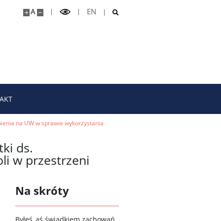
A
EN
AKT
wnienia na UW w sprawie wykorzystania
ki ds.
i w przestrzeni
Na skróty
B
yłeś_aś świadkiem zachowań