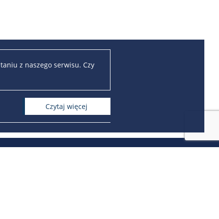
taniu z naszego serwisu. Czy
czytaj więcej
iwalna:
arch.rownowazni.uw.edu.pl/