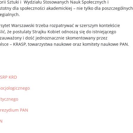
torii Sztuki i Wydziału Stosowanych Nauk Społecznych i
 istotny dla społeczności akademickiej – nie tylko dla poszczególnych
legialnych.
ytet Warszawski trzeba rozpatrywać w szerszym kontekście
ić, że postulaty Strajku Kobiet odnoszą się do istniejącego
ł zauważony i dość jednoznacznie skomentowany przez
lsce – KRASP, towarzystwa naukowe oraz komitety naukowe PAN.
PSRP KRD
Socjologicznego
Etycznego
 Prezydium PAN
AN