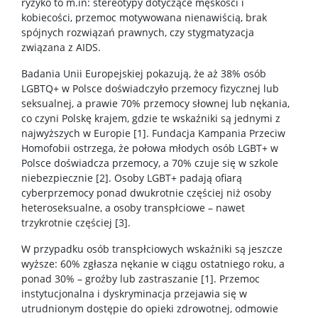
ryzyko to m.in: stereotypy dotyczące męskości i
kobiecości, przemoc motywowana nienawiścią, brak
spójnych rozwiązań prawnych, czy stygmatyzacja
związana z AIDS.
Badania Unii Europejskiej pokazują, że aż 38% osób
LGBTQ+ w Polsce doświadczyło przemocy fizycznej lub
seksualnej, a prawie 70% przemocy słownej lub nękania,
co czyni Polskę krajem, gdzie te wskaźniki są jednymi z
najwyższych w Europie [1]. Fundacja Kampania Przeciw
Homofobii ostrzega, że połowa młodych osób LGBT+ w
Polsce doświadcza przemocy, a 70% czuje się w szkole
niebezpiecznie [2]. Osoby LGBT+ padają ofiarą
cyberprzemocy ponad dwukrotnie częściej niż osoby
heteroseksualne, a osoby transpłciowe – nawet
trzykrotnie częściej [3].
W przypadku osób transpłciowych wskaźniki są jeszcze
wyższe: 60% zgłasza nękanie w ciągu ostatniego roku, a
ponad 30% – groźby lub zastraszanie [1]. Przemoc
instytucjonalna i dyskryminacja przejawia się w
utrudnionym dostępie do opieki zdrowotnej, odmowie