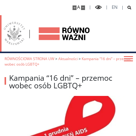
A
EN
RÓWNOŚCIOWA STRONA UW
>
Aktualności
>
Kampania “16 dni” – przemoc
wobec osób LGBTQ+
Kampania “16 dni” – przemoc
wobec osób LGBTQ+