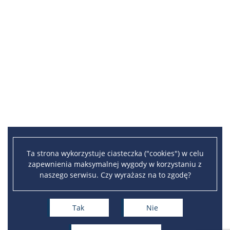
Ta strona wykorzystuje ciasteczka ("cookies") w celu
zapewnienia maksymalnej wygody w korzystaniu z
naszego serwisu. Czy wyrażasz na to zgodę?
Tak
Nie