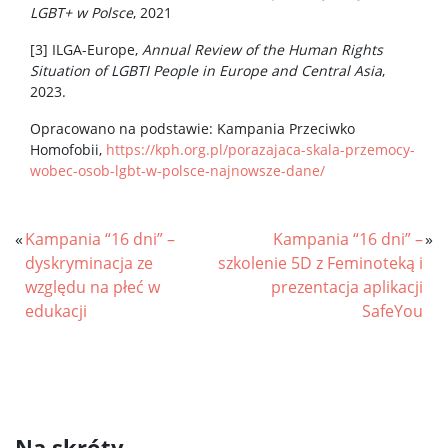
LGBT+ w Polsce
, 2021
[3] ILGA-Europe,
Annual Review of the Human Rights
Situation of LGBTI People in Europe and Central Asia
,
2023.
Opracowano na podstawie: Kampania Przeciwko
Homofobii,
https://kph.org.pl/porazajaca-skala-przemocy-
wobec-osob-lgbt-w-polsce-najnowsze-dane/
«
Kampania “16 dni” –
Kampania “16 dni” –
»
dyskryminacja ze
szkolenie 5D z Feminoteką i
względu na płeć w
prezentacja aplikacji
edukacji
SafeYou
Na skróty