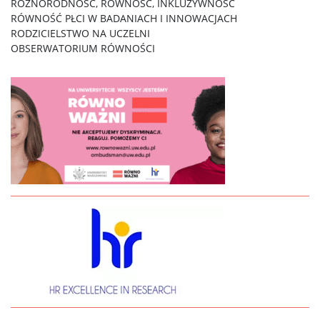
RÓŻNORODNOŚĆ, RÓWNOŚĆ, INKLUZYWNOŚĆ
RÓWNOŚĆ PŁCI W BADANIACH I INNOWACJACH
RODZICIELSTWO NA UCZELNI
OBSERWATORIUM RÓWNOŚCI