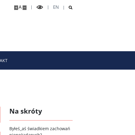
A
EN
AKT
Na skróty
B
yłeś_aś świadkiem zachowań
niepożądanych?