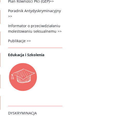
Plan Równości Płci (GEP)>>
Poradnik Antydyskryminacyjny
>>
Informator o przeciwdziałaniu
molestowaniu seksualnemu >>
Publikacje >>
Edukacja i Szkolenia
DYSKRYMINACJA