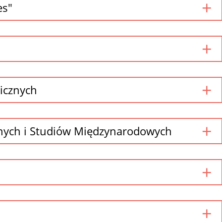
es"
icznych
znych i Studiów Międzynarodowych