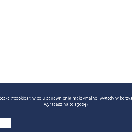
teczka ("cookies") w celu zapewnienia maksymalnej wygody w korzys
wyrażasz na to zgodę?